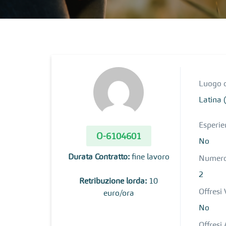
Luogo d
Latina 
Esperie
O-6104601
No
Durata Contratto:
fine lavoro
Numero 
2
Retribuzione lorda:
10
Offresi 
euro/ora
No
Offresi 