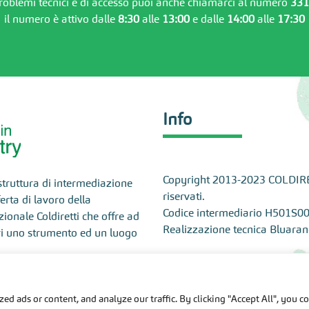
problemi tecnici e di accesso puoi anche chiamarci al numero
331
il numero è attivo dalle
8:30
alle
13:00
e dalle
14:00
alle
17:30
Info
Copyright 2013-2023 COLDIRETTI
 struttura di intermediazione
riservati.
rta di lavoro della
Codice intermediario H501S0
onale Coldiretti che offre ad
Realizzazione tecnica
Bluaran
ri uno strumento ed un luogo
Redazione contenuti
 Riservata
d ads or content, and analyze our traffic. By clicking "Accept All", you c