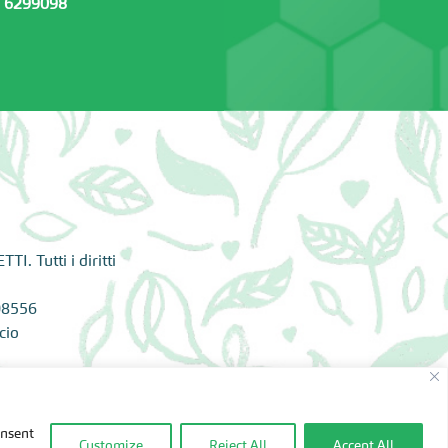
 6299098
. Tutti i diritti
08556
cio
onsent
Customize
Reject All
Accept All