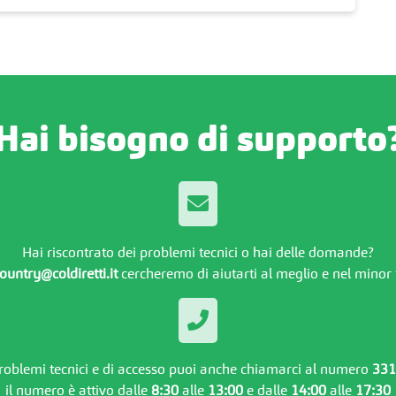
Hai bisogno di supporto
Hai riscontrato dei problemi tecnici o hai delle domande?
ountry@coldiretti.it
cercheremo di aiutarti al meglio e nel minor
problemi tecnici e di accesso puoi anche chiamarci al numero
331
il numero è attivo dalle
8:30
alle
13:00
e dalle
14:00
alle
17:30