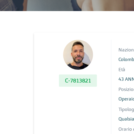
Nazion
Colomb
Età
43 AN
C-7813821
Posizio
Operai
Tipolog
Qualsia
Orario 