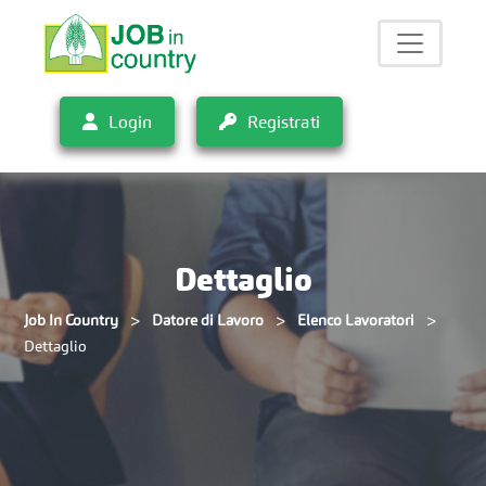
Login
Registrati
Dettaglio
>
>
>
Job In Country
Datore di Lavoro
Elenco Lavoratori
Dettaglio